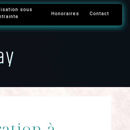
lisation sous
Honoraires
Contact
ntrainte
ay
ation à