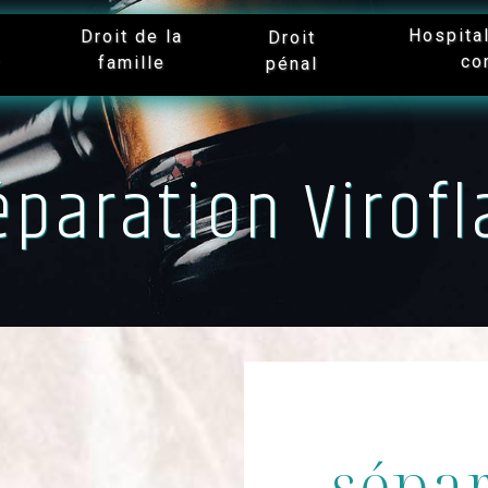
Hospita
Droit de la
Droit
co
famille
r
pénal
éparation Virofl
sépar