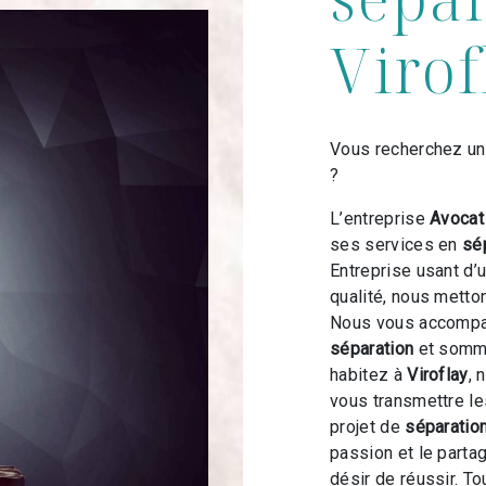
Virof
Vous recherchez un
?
L’entreprise
Avoca
ses services en
sé
Entreprise usant d’
qualité, nous metto
Nous vous accompag
séparation
et somme
habitez à
Viroflay
, 
vous transmettre l
projet de
séparatio
passion et le parta
désir de réussir. To