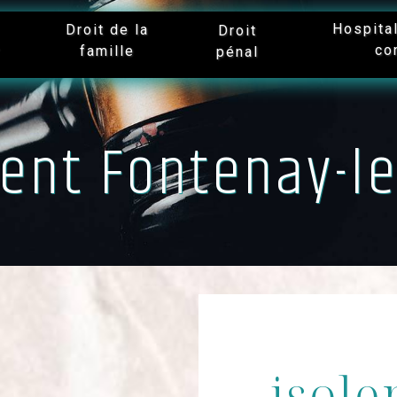
Hospita
Droit de la
Droit
co
famille
r
pénal
ent Fontenay-le
isole