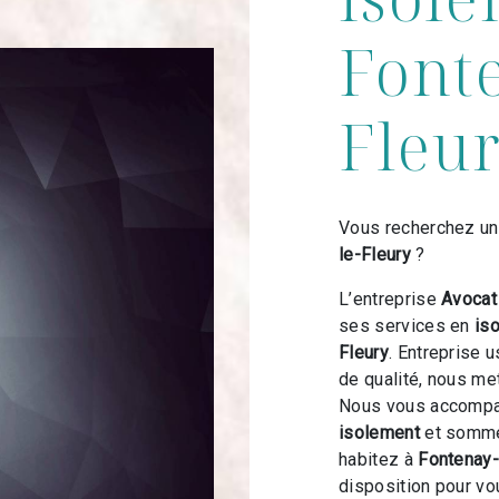
Fonte
Fleu
Vous recherchez un
le-Fleury
?
L’entreprise
Avoca
ses services en
is
Fleury
. Entreprise 
de qualité, nous me
Nous vous accompag
isolement
et sommes
habitez à
Fontenay-
disposition pour v