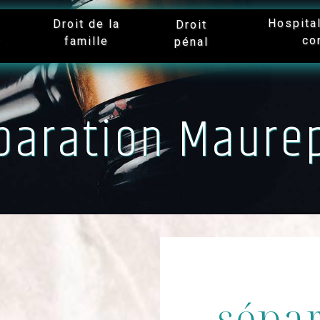
Hospita
Droit de la
Droit
co
famille
r
pénal
paration Maure
sépar