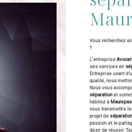
Maur
Vous recherchez un
?
L’entreprise
Avoca
ses services en
sé
Entreprise usant d’
qualité, nous metto
Nous vous accompag
séparation
et somme
habitez à
Maurepas
vous transmettre l
projet de
séparatio
passion et le parta
désir de réussir. To