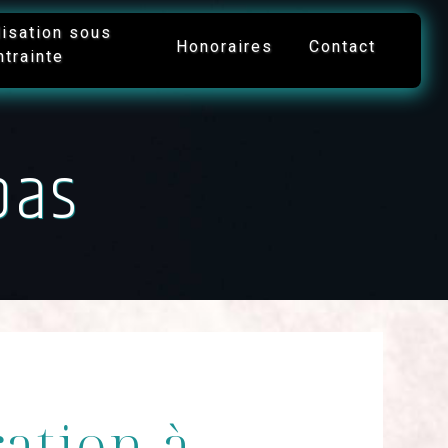
lisation sous
Honoraires
Contact
ntrainte
pas
ation à