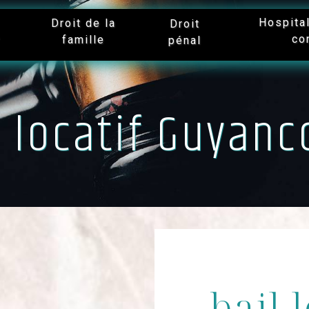
Hospita
Droit de la
Droit
co
famille
r
pénal
l locatif Guyanc
bail 