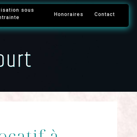
lisation sous
Honoraires
Contact
ntrainte
ourt
locatif à