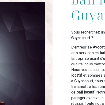
Guya
Vous recherchez un 
Guyancourt
?
L’entreprise
Avoca
ses services en
bai
Entreprise usant d’
qualité, nous metto
Nous vous accompag
locatif
et sommes à 
à
Guyancourt
, nous
transmettre les ren
de
bail locatif
. Notr
partager avec vous 
réussir. Toute notre