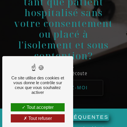
tant que patient
hospitalisé sans
votre consentement
ou placé à
l'isolement et sous
contention?
Je suis à votre écoute
Ce site utilise des cookies et
vous donne le contrôle sur
ceux que vous souhaitez
CONTACTEZ-MOI
activer
Tout accepter
RECHERCHES FRÉQUENTES
Tout refuser